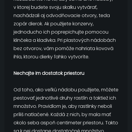
v ktorej budete svoju skalku vytvárať,
nachádzali aj odvodňovacie otvory, teda
zopár dierok. Ak použijete konzervy,
jednoducho ich poprepichujte pomocou
klinčeka a kladivka. Pri plastových nádobách
bez otvorov, vám pomôže nahriata kovová
ihla, ktorou dierky ľahko vytvoríte.
Nechajte im dostatok priestoru
Od toho, ako veľkú nádobu použijete, môžete
pestovať jednotlivé druhy rastlín a taktiež ich
množstvo. Pravidlom je, aby rastlinky neboli
príliš natlačené. Každá z nich, by mala mať
okolo seba aspoň centimeter priestoru. Takto
sa k nej dostane dostatočné množstvo