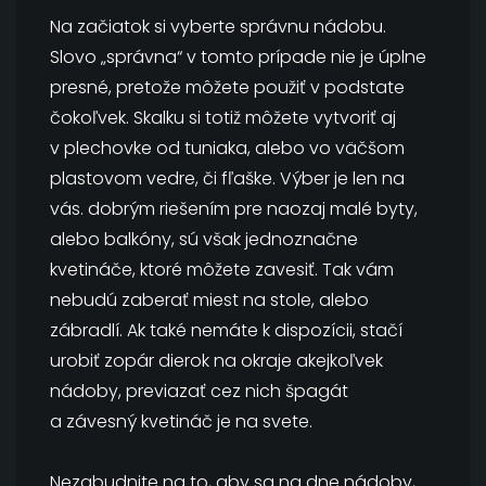
Na začiatok si vyberte správnu nádobu.
Slovo „správna“ v tomto prípade nie je úplne
presné, pretože môžete použiť v podstate
čokoľvek. Skalku si totiž môžete vytvoriť aj
v plechovke od tuniaka, alebo vo väčšom
plastovom vedre, či fľaške. Výber je len na
vás. dobrým riešením pre naozaj malé byty,
alebo balkóny, sú však jednoznačne
kvetináče, ktoré môžete zavesiť. Tak vám
nebudú zaberať miest na stole, alebo
zábradlí. Ak také nemáte k dispozícii, stačí
urobiť zopár dierok na okraje akejkoľvek
nádoby, previazať cez nich špagát
a závesný kvetináč je na svete.
Nezabudnite na to, aby sa na dne nádoby,