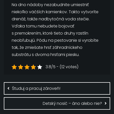
Na dno nádoby nezabudnite umiestniť
niekoľko väčších kamienkov. Takto vytvoríte
drenáž, takže nadbytočná voda stečie.
Vďaka tomu nebudete bojovať
s premokrením, ktoré tieto druhy rastlín
neobľubujú. Pôdu na pestovanie si vyrobíte
tak, že zmiešate hrsť záhradníckeho
substrátu s dvoma hrsťami piesku.
3.8/5 - (12 votes)
Navigace
pro
Študuj a pracuj zároveň!
příspěvek
Detský nosič – áno alebo nie?