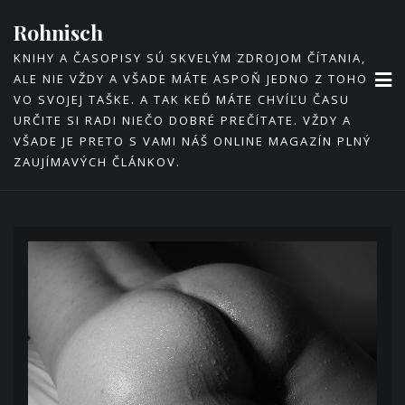
Skip
Rohnisch
to
KNIHY A ČASOPISY SÚ SKVELÝM ZDROJOM ČÍTANIA,
content
ALE NIE VŽDY A VŠADE MÁTE ASPOŇ JEDNO Z TOHO
VO SVOJEJ TAŠKE. A TAK KEĎ MÁTE CHVÍĽU ČASU
URČITE SI RADI NIEČO DOBRÉ PREČÍTATE. VŽDY A
VŠADE JE PRETO S VAMI NÁŠ ONLINE MAGAZÍN PLNÝ
ZAUJÍMAVÝCH ČLÁNKOV.