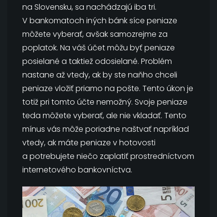
na Slovensku, sa nachádzajú iba tri.
V bankomatoch iných bánk síce peniaze
môžete vyberať, avšak samozrejme za
poplatok. Na váš účet môžu byť peniaze
posielané a taktiež odosielané. Problém
nastane až vtedy, ak by ste naňho chceli
peniaze vložiť priamo na pošte. Tento úkon je
totiž pri tomto účte nemožný. Svoje peniaze
teda môžete vyberať, ale nie vkladať. Tento
mínus vás môže poriadne naštvať napríklad
vtedy, ak máte peniaze v hotovosti
a potrebujete niečo zaplatiť prostredníctvom
internetového bankovníctva.