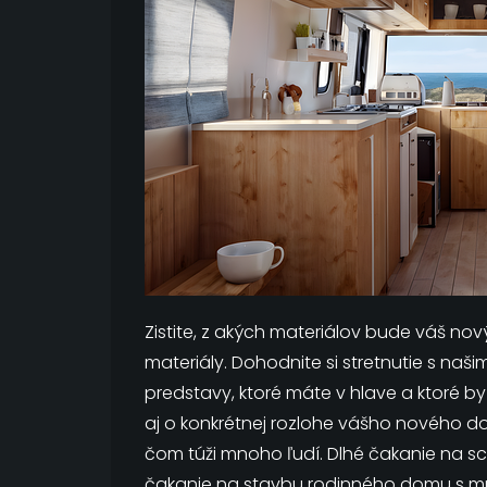
Zistite, z akých materiálov bude váš nový
materiály. Dohodnite si stretnutie s na
predstavy, ktoré máte v hlave a ktoré by
aj o konkrétnej rozlohe vášho nového 
čom túži mnoho ľudí. Dlhé čakanie na s
čakanie na stavbu rodinného domu s mn