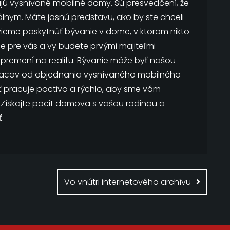
ajú vysnívané mobilné domy. Sú presvedčení, že
lnym. Máte jasnú predstavu, ako by ste chceli
vieme poskytnúť bývanie v dome, v ktorom nikto
pre vás a vy budete prvými majiteľmi
premení na realitu. Bývanie môže byť našou
iacov od objednania vysnívaného mobilného
ť pracuje poctivo a rýchlo, aby sme vám
.
Získajte pocit domova s vašou rodinou a
.
Vo vnútri internetového archívu