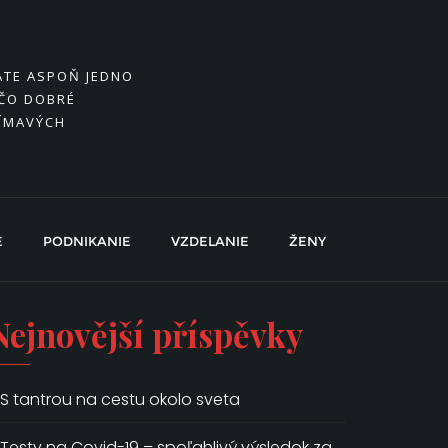
MÁTE ASPOŇ JEDNO
EČO DOBRÉ
JÍMAVÝCH
E
PODNIKANIE
VZDELANIE
ŽENY
Nejnovější příspěvky
S tantrou na cestu okolo sveta
Testy na Covid-19 – spoľahlivý výsledok za