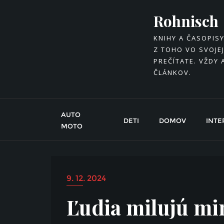
Skip
Rohnisch
to
content
KNIHY A ČASOPIS
Z TOHO VO SVOJEJ
PREČÍTATE. VŽDY 
ČLÁNKOV.
AUTO
DETI
DOMOV
INTE
MOTO
9. 12. 2024
Ľudia milujú mi