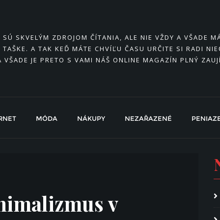
Y SÚ SKVELÝM ZDROJOM ČÍTANIA, ALE NIE VŽDY A VŠADE 
 TAŠKE. A TAK KEĎ MÁTE CHVÍĽU ČASU URČITE SI RADI NI
A VŠADE JE PRETO S VAMI NÁŠ ONLINE MAGAZÍN PLNÝ ZAU
RNET
MÓDA
NÁKUPY
NEZAŘAZENÉ
PENIAZ
nimalizmus v