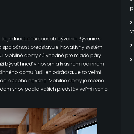
p
v
 to jednoduchší spôsob bývania. Bývanie si
ša spoločnosť predstavuje inovatívny systém
. Mobilné domy sú vhodné pre mladé páry
úži bývať hneď v novom a krásnom rodinnom
rodinného domu ľudí len odrádza. Je to veľmi
 do niečoho nového.
Mobilné domy je možné
dom snov podľa vašich predstáv veľmi rýchlo