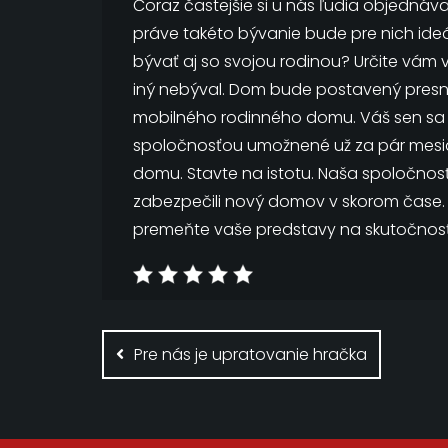
Čoraz častejšie si u nás ľudia objednáv
práve takéto bývanie bude pre nich ideá
bývať aj so svojou rodinou? Určite vám 
iný nebýval.
Dom bude postavený presne 
mobilného rodinného domu. Váš sen sa 
spoločnosťou umožnené už za pár mes
domu. Stavte na istotu. Naša spoločnos
zabezpečili nový domov v skorom čase
premeňte vaše predstavy na skutočnosť
Navigace
pro
Pre nás je upratovanie hračka
příspěvek