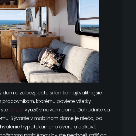
 dom a zabezpečte si len tie najkvalitnejšie
šim pracovníkom, ktorému poviete všetky
 ste
chceli
využiť v novom dome. Dohodnite sa
domu.
Bývanie v mobilnom dome je niečo, po
chválenie hypotekárneho úveru a celkové
ožstvom problémov by ste nechceli zažiť ani