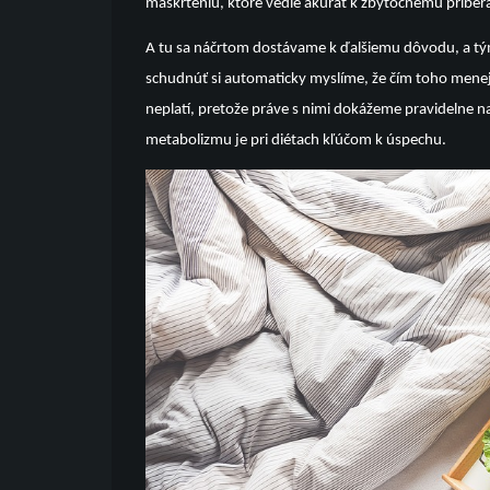
maškrteniu, ktoré vedie akurát k zbytočnému priber
A tu sa náčrtom dostávame k ďalšiemu dôvodu, a t
schudnúť si automaticky myslíme, že čím toho menej
neplatí, pretože práve s nimi dokážeme pravidelne n
metabolizmu je pri diétach kľúčom k úspechu.