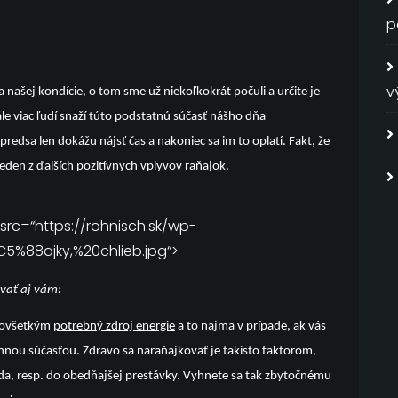
p
v
ašej kondície, o tom sme už niekoľkokrát počuli a určite je
le viac ľudí snaží túto podstatnú súčasť nášho dňa
 predsa len dokážu nájsť čas a nakoniec sa im to oplatí. Fakt, že
a jeden z ďalších pozitívnych vplyvov raňajok.
″ src=“https://rohnisch.sk/wp-
%88ajky,%20chlieb.jpg“>
ovať aj vám:
edovšetkým
potrebný zdroj energie
a to najmä v prípade, ak vás
ennou súčasťou. Zdravo sa naraňajkovať je takisto faktorom,
da, resp. do obedňajšej prestávky. Vyhnete sa tak zbytočnému