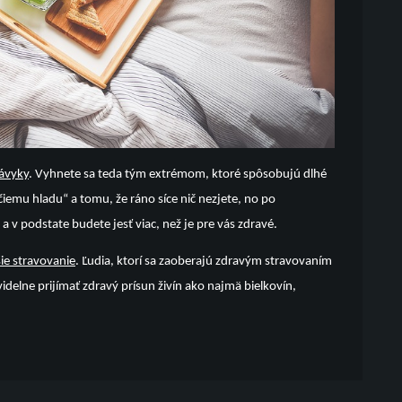
návyky
. Vyhnete sa teda tým extrémom, ktoré spôsobujú dlhé
emu hladu“ a tomu, že ráno síce nič nezjete, no po
 v podstate budete jesť viac, než je pre vás zdravé.
šie stravovanie
. Ľudia, ktorí sa zaoberajú zdravým stravovaním
idelne prijímať zdravý prísun živín ako najmä bielkovín,