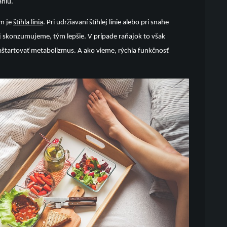
aniu.
ým je
štíhla línia
. Pri udržiavaní štíhlej línie alebo pri snahe
 skonzumujeme, tým lepšie. V prípade raňajok to však
aštartovať metabolizmus. A ako vieme, rýchla funkčnosť