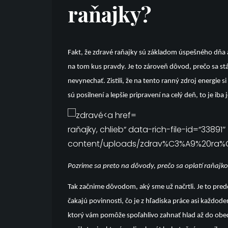
raňajky?
Fakt, že
zdravé raňajky
sú základom úspešného dňa a n
na tom kus pravdy. Je to zároveň dôvod, prečo sa stá
nevynechať. Zistili, že na tento ranný zdroj energie si
sú posilnení a lepšie pripravení na celý deň, to je ib
raňajky, chlieb“ data-rich-file-id=“33891
content/uploads/zdrav%C3%A9%20ra%C5
Pozrime sa preto na dôvody, prečo sa oplatí raňajk
Tak začnime dôvodom, aký sme už načrtli. Je to pr
čakajú povinnosti, čo je z hľadiska práce asi každod
ktorý vám pomôže spoľahlivo zahnať hlad až do obe