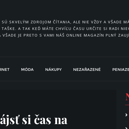
Y SÚ SKVELÝM ZDROJOM ČÍTANIA, ALE NIE VŽDY A VŠADE 
 TAŠKE. A TAK KEĎ MÁTE CHVÍĽU ČASU URČITE SI RADI NI
A VŠADE JE PRETO S VAMI NÁŠ ONLINE MAGAZÍN PLNÝ ZAU
RNET
MÓDA
NÁKUPY
NEZAŘAZENÉ
PENIAZ
ájsť si čas na