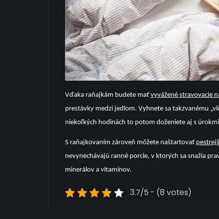
Vďaka raňajkám budete mať
vyvážené stravovacie 
prestávky medzi jedlom. Vyhnete sa takzvanému „vlči
niekoľkých hodinách to potom doženiete aj s úrokmi a
S raňajkovaním zároveň môžete naštartovať
pestrej
nevynechávajú ranné porcie, v ktorých sa snažia prav
minerálov a vitamínov.
3.7/5 - (8 votes)
Navigace