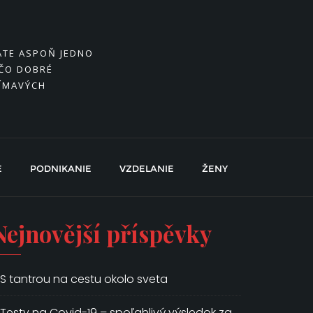
MÁTE ASPOŇ JEDNO
EČO DOBRÉ
JÍMAVÝCH
E
PODNIKANIE
VZDELANIE
ŽENY
Nejnovější příspěvky
S tantrou na cestu okolo sveta
Testy na Covid-19 – spoľahlivý výsledok za