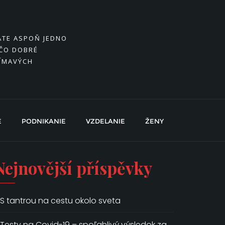
MÁTE ASPOŇ JEDNO
EČO DOBRÉ
JÍMAVÝCH
E
PODNIKANIE
VZDELANIE
ŽENY
Nejnovější příspěvky
S tantrou na cestu okolo sveta
Testy na Covid-19 – spoľahlivý výsledok za