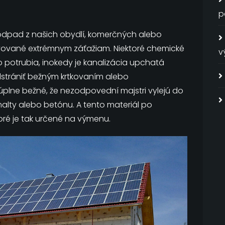
p
odpad z našich obydlí, komerčných alebo
avované extrémnym záťažiam. Niektoré chemické
v
o potrubia, inokedy je kanalizácia upchatá
dstrániť bežným krtkovaním alebo
úplne bežné, že nezodpovední majstri vylejú do
malty alebo betónu. A tento materiál po
oré je tak určené na výmenu.