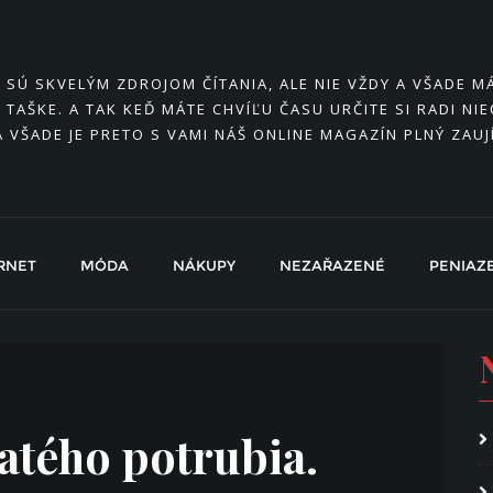
Y SÚ SKVELÝM ZDROJOM ČÍTANIA, ALE NIE VŽDY A VŠADE 
 TAŠKE. A TAK KEĎ MÁTE CHVÍĽU ČASU URČITE SI RADI NI
A VŠADE JE PRETO S VAMI NÁŠ ONLINE MAGAZÍN PLNÝ ZAU
RNET
MÓDA
NÁKUPY
NEZAŘAZENÉ
PENIAZ
atého potrubia.