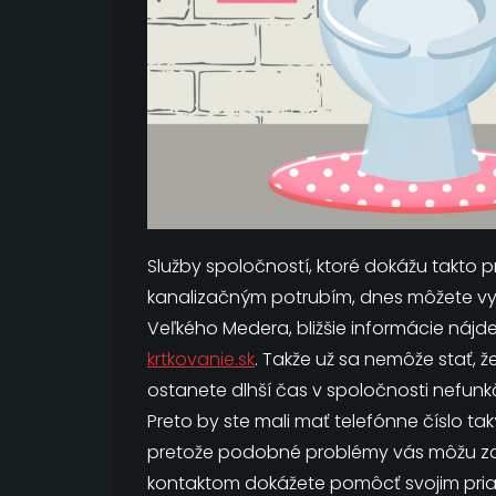
Služby spoločností, ktoré dokážu takto 
kanalizačným potrubím, dnes môžete vyu
Veľkého Medera, bližšie informácie nájd
krtkovanie.sk
. Takže už sa nemôže stať, 
ostanete dlhší čas v spoločnosti nefun
Preto by ste mali mať telefónne číslo ta
pretože podobné problémy vás môžu zas
kontaktom dokážete pomôcť svojim pria