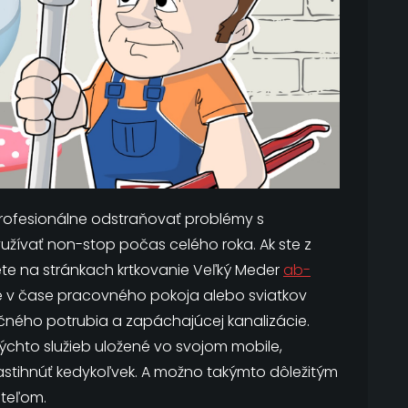
profesionálne odstraňovať problémy s
žívať non-stop počas celého roka. Ak ste z
ete na stránkach krtkovanie Veľký Meder
ab-
že v čase pracovného pokoja alebo sviatkov
kčného potrubia a zapáchajúcej kanalizácie.
kýchto služieb uložené vo svojom mobile,
tihnúť kedykoľvek. A možno takýmto dôležitým
teľom.