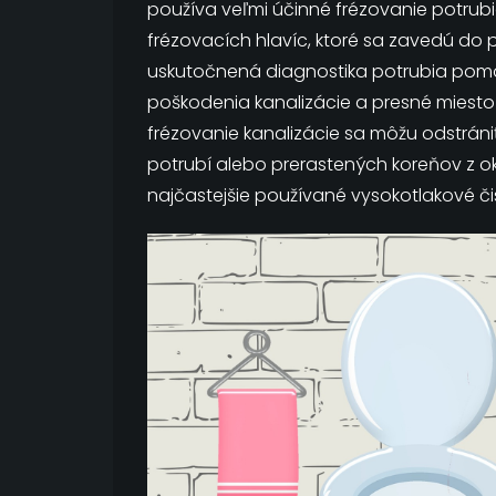
používa veľmi účinné frézovanie potrub
frézovacích hlavíc, ktoré sa zavedú do p
uskutočnená diagnostika potrubia pom
poškodenia kanalizácie a presné miest
frézovanie kanalizácie sa môžu odstrán
potrubí alebo prerastených koreňov z ok
najčastejšie používané vysokotlakové či