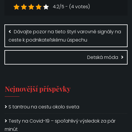
4.2/5 - (4 votes)
Navigace
pro
Dávajte pozor na tieto štyri varovné signály na
příspěvek
ceste k podnikateľskému úspechu
Detská móda
Nejnovější příspěvky
S tantrou na cestu okolo sveta
Testy na Covid-19 – spoľahlivý výsledok za pár
minút