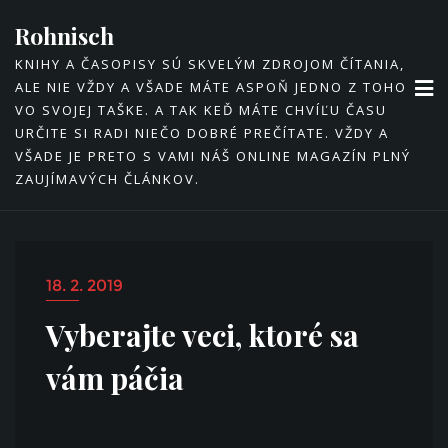
Skip
Rohnisch
to
KNIHY A ČASOPISY SÚ SKVELÝM ZDROJOM ČÍTANIA,
content
ALE NIE VŽDY A VŠADE MÁTE ASPOŇ JEDNO Z TOHO
VO SVOJEJ TAŠKE. A TAK KEĎ MÁTE CHVÍĽU ČASU
URČITE SI RADI NIEČO DOBRÉ PREČÍTATE. VŽDY A
VŠADE JE PRETO S VAMI NÁŠ ONLINE MAGAZÍN PLNÝ
ZAUJÍMAVÝCH ČLÁNKOV.
18. 2. 2019
Vyberajte veci, ktoré sa
vám páčia