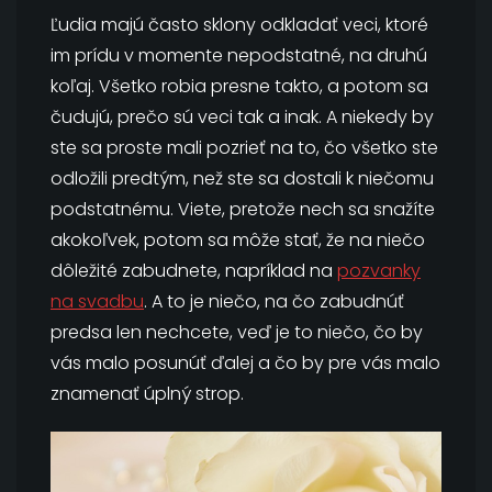
Ľudia majú často sklony odkladať veci, ktoré
im prídu v momente nepodstatné, na druhú
koľaj. Všetko robia presne takto, a potom sa
čudujú, prečo sú veci tak a inak. A niekedy by
ste sa proste mali pozrieť na to, čo všetko ste
odložili predtým, než ste sa dostali k niečomu
podstatnému. Viete, pretože nech sa snažíte
akokoľvek, potom sa môže stať, že na niečo
dôležité zabudnete, napríklad na
pozvanky
na svadbu
. A to je niečo, na čo zabudnúť
predsa len nechcete, veď je to niečo, čo by
vás malo posunúť ďalej a čo by pre vás malo
znamenať úplný strop.